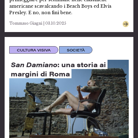
americane scavalcando i Beach Boys ed Elvis
Presley. E no, non finì bene.
Tommaso Giagni | 03.10.2025
CULTURA VISIVA
SOCIETÀ
San Damiano
: una storia ai
margini di Roma