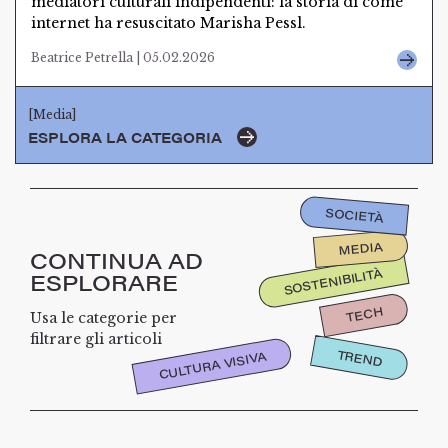
mediatori culturali indipendenti: la storia di come
internet ha resuscitato Marisha Pessl.
Beatrice Petrella | 05.02.2026
[Media]
ESPLORA LA CATEGORIA
SOCIETÀ
MEDIA
CONTINUA AD
SOSTENIBILITÀ
ESPLORARE
TECH
Usa le categorie per
filtrare gli articoli
TREND
CULTURA VISIVA