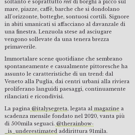
soltanto e soprattutto
reel
di borghi a picco sul
mare, piazze, caffè, barche che si dondolano
all’orizzonte, botteghe, sontuosi cortili. Signore
in abiti smanicati si affacciano al davanzale di
una finestra. Lenzuola stese ad asciugare
vengono sollevate da una tenera brezza
primaverile.
Immortalare scene quotidiane che sembrano
spontaneamente e casualmente pittoresche ha
assunto le caratteristiche di un trend: dal
Veneto alla Puglia, dai centri urbani alla riviera
proliferano languidi paesaggi, continuamente
rilanciati e ricondivisi.
La pagina
@italysegreta
, legata al
magazine
a
scadenza mensile fondato nel 2020, vanta più
di 500mila seguaci.
@therainbow­
_is_underestimated
addirittura 91mila.