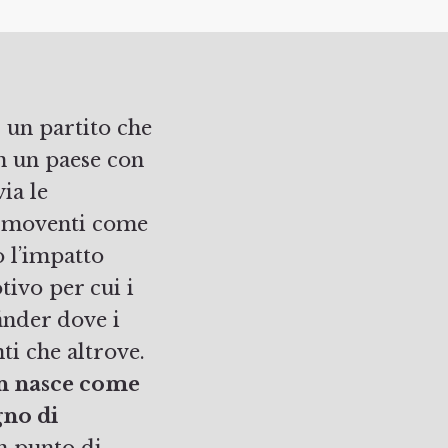
n un paese con
ia le
u moventi come
o l’impatto
tivo per cui i
änder dove i
i che altrove.
n nasce come
gno di
n punto di