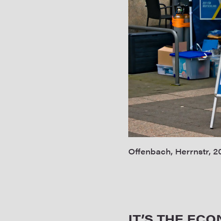
Offenbach, Herrnstr, 20
IT’S THE ECO