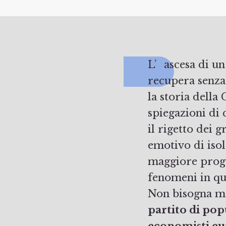
L’ascesa di un partito come Alternative für Deutschland – un partito che
recupera senza
la storia della
spiegazioni di
il rigetto dei 
emotivo di isol
maggiore progre
fenomeni in qu
Non bisogna ma
partito di pop
economisti eu