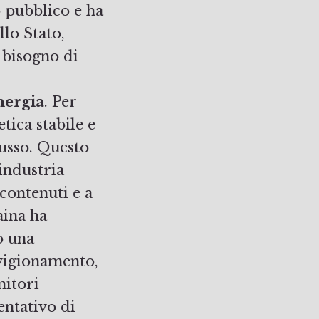
o pubblico e ha
lo Stato,
 bisogno di
nergia
. Per
tica stabile e
russo. Questo
industria
contenuti e a
aina ha
o una
vvigionamento,
nitori
tentativo di