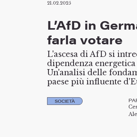
21.02.2025
L’AfD in Germa
farla votare
L'ascesa di AfD si intr
dipendenza energetica 
Un'analisi delle fond
paese più influente d'
PA
SOCIETÀ
Ce
Al