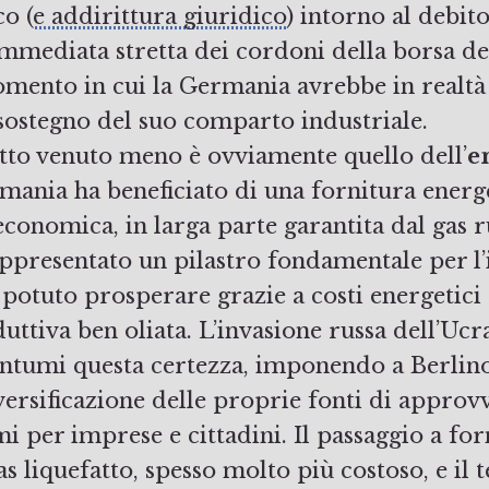
co (
e addirittura giuridico
) intorno al debit
mmediata stretta dei cordoni della borsa del
mento in cui la Germania avrebbe in realtà
 sostegno del suo comparto industriale.
etto venuto meno è ovviamente quello dell’
e
mania ha beneficiato di una fornitura energe
conomica, in larga parte garantita dal gas 
ppresentato un pilastro fondamentale per l’
 potuto prosperare grazie a costi energetici 
duttiva ben oliata. L’invasione russa dell’Ucr
ntumi questa certezza, imponendo a Berlin
versificazione delle proprie fonti di appro
i per imprese e cittadini. Il passaggio a for
as liquefatto, spesso molto più costoso, e il 