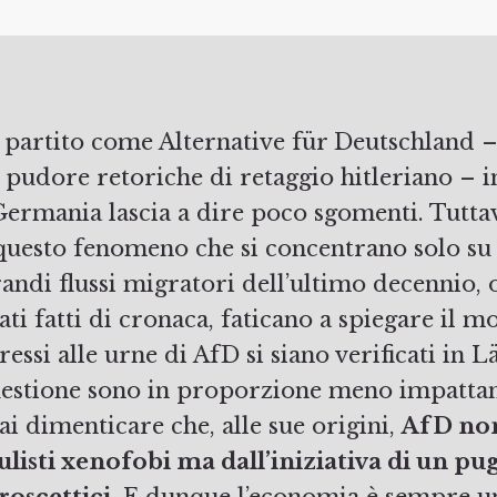
 pudore retoriche di retaggio hitleriano – i
 Germania lascia a dire poco sgomenti. Tuttav
 questo fenomeno che si concentrano solo s
grandi flussi migratori dell’ultimo decennio, 
ati fatti di cronaca, faticano a spiegare il mo
ssi alle urne di AfD si siano verificati in L
estione sono in proporzione meno impattant
i dimenticare che, alle sue origini,
AfD no
ulisti xenofobi ma dall’iniziativa di un pu
roscettici
. E dunque l’economia è sempre u