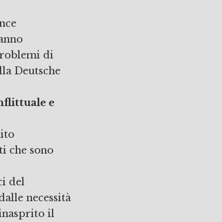
ance
 anno
problemi di
lla Deutsche
littuale e
ito
ti che sono
ci del
dalle necessità
nasprito il