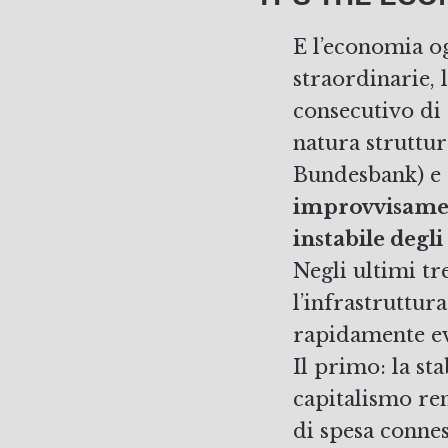
E l’economia o
straordinarie, 
consecutivo di 
natura struttur
Bundesbank) e
improvvisamen
instabile degli
Negli ultimi t
l’infrastruttur
rapidamente ev
Il primo: la stab
capitalismo ren
di spesa connes