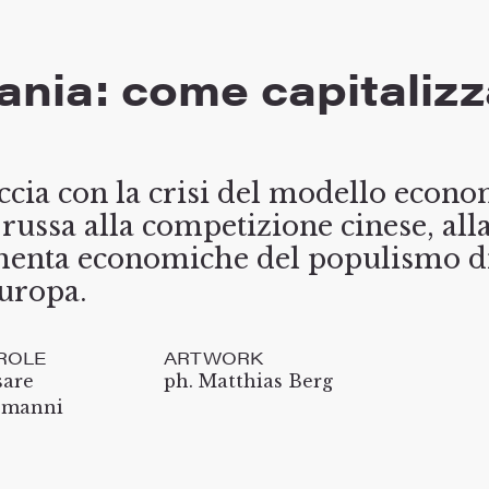
nia: come capitalizza
eccia con la crisi del modello econo
russa alla competizione cinese, all
amenta economiche del populismo di
Europa.
ROLE
ARTWORK
sare
ph. Matthias Berg
emanni