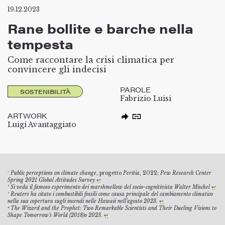
19.12.2023
Rane bollite e barche nella
tempesta
Come raccontare la crisi climatica per
convincere gli indecisi
PAROLE
SOSTENIBILITÀ
Fabrizio Luisi
ARTWORK
Luigi Avantaggiato
¹
Public perceptions on climate change
, progetto
Peritia
, 2022;
Pew Research Center
Spring 2021 Global Attitudes Survey
↩︎
² Si veda il famoso esperimento dei
marshmellow
del socio-cognitivista Walter Mischel
↩︎
³
Reuters ha citato i combustibili fossili come causa principale del cambiamento climatico
nella sua copertura sugli incendi nelle Hawaii nell’agosto 2023
.
↩︎
⁴
The Wizard and the Prophet: Two Remarkable Scientists and Their Dueling Visions to
Shape Tomorrow’s World (2018)o 2023
.
↩︎