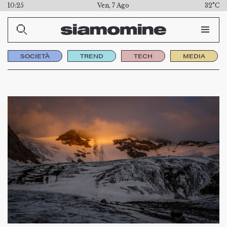
10:25
Ven, 7 Ago
32°C
SOCIETÀ
TREND
TECH
MEDIA