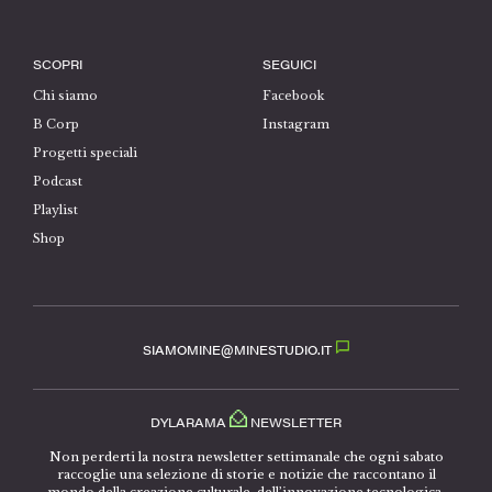
SCOPRI
SEGUICI
Chi siamo
Facebook
B Corp
Instagram
Progetti speciali
Podcast
Playlist
Shop
SIAMOMINE@MINESTUDIO.IT
DYLARAMA
NEWSLETTER
Non perderti la nostra newsletter settimanale che ogni sabato
raccoglie una selezione di storie e notizie che raccontano il
mondo della creazione culturale, dell’innovazione tecnologica,