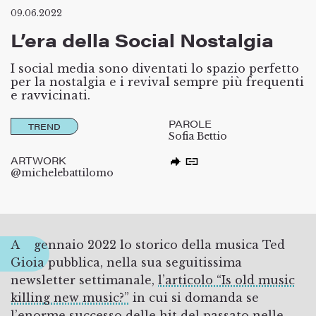
09.06.2022
L’era della Social Nostalgia
I social media sono diventati lo spazio perfetto
per la nostalgia e i revival sempre più frequenti
e ravvicinati.
PAROLE
TREND
Sofia Bettio
ARTWORK
@michelebattilomo
A gennaio 2022 lo storico della musica Ted
Gioia pubblica, nella sua seguitissima
newsletter settimanale,
l’articolo “Is old music
killing new music?”
in cui si domanda se
l’enorme successo delle hit del passato nelle