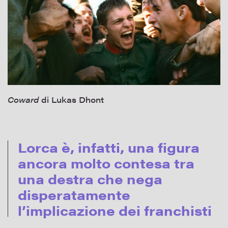
Coward
di Lukas Dhont
Lorca è, infatti, una figura
ancora molto contesa tra
una destra che nega
disperatamente
l’implicazione dei franchisti