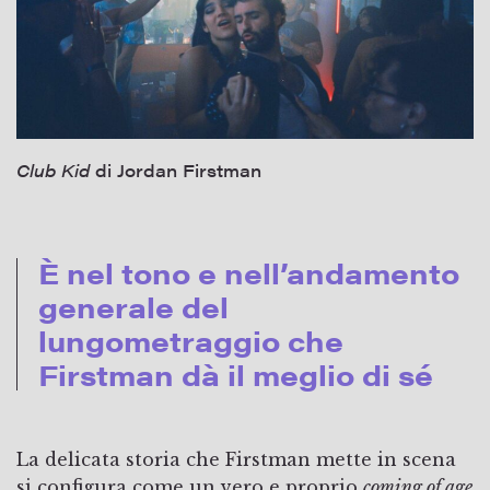
Club Kid
di Jordan Firstman
È nel tono e nell’andamento
generale del
lungometraggio che
Firstman dà il meglio di sé
La delicata storia che Firstman mette in scena
si configura come un vero e proprio
coming of age