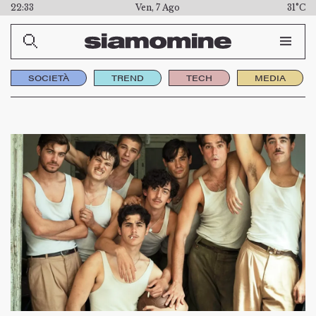
22:33
Ven, 7 Ago
31°C
SOCIETÀ
TREND
TECH
MEDIA