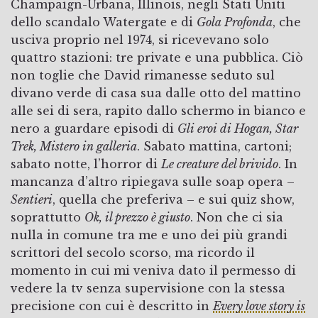
Champaign-Urbana, Illinois, negli Stati Uniti
dello scandalo Watergate e di
Gola Profonda
, che
usciva proprio nel 1974, si ricevevano solo
quattro stazioni: tre private e una pubblica. Ciò
non toglie che David rimanesse seduto sul
divano verde di casa sua dalle otto del mattino
alle sei di sera, rapito dallo schermo in bianco e
nero a guardare episodi di
Gli eroi di Hogan, Star
Trek, Mistero in galleria
. Sabato mattina, cartoni;
sabato notte, l’horror di
Le creature del brivido
. In
mancanza d’altro ripiegava sulle soap opera –
Sentieri
, quella che preferiva – e sui quiz show,
soprattutto
Ok, il prezzo è giusto
. Non che ci sia
nulla in comune tra me e uno dei più grandi
scrittori del secolo scorso, ma ricordo il
momento in cui mi veniva dato il permesso di
vedere la tv senza supervisione con la stessa
precisione con cui è descritto in
Every love story is