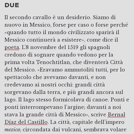
DUE
Il secondo cavallo è un desiderio. Siamo di
nuovo in Messico, forse per caso o forse perché
«quando tutto il mondo civilizzato sparirà il
Messico continuerà a esistere», come dice il
poeta
. L’8 novembre del 1519 gli spagnoli
credono di sognare quando vedono per la
prima volta Tenochtitlan, che diventerà Città
del Messico. «Eravamo ammutoliti tutti, per lo
spettacolo che avevamo davanti, e non
credevamo ai nostri occhi: grandi città
sorgevano dalla terra, e più grandi ancora sul
lago. Il lago stesso formicolava di canoe. Ponti e
ponti interrompevano l’argine; davanti a noi
stava la grande città di Messico», scrive
Bernal
Díaz del Castillo
. La città, capitale dell’impero
mexica
; circondata dai vulcani, sembrava volare