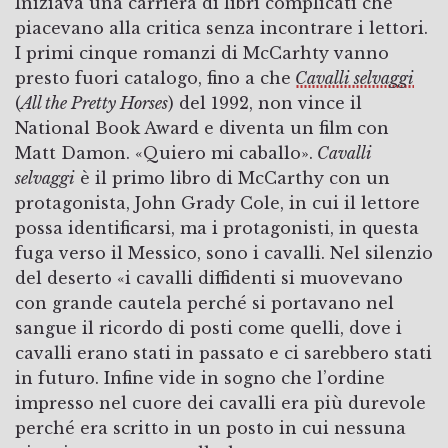
Iniziava una carriera di libri complicati che
piacevano alla critica senza incontrare i lettori.
I primi cinque romanzi di McCarhty vanno
presto fuori catalogo, fino a che
Cavalli selvaggi
(
All the Pretty Horses
) del 1992, non vince il
National Book Award e diventa un film con
Matt Damon. «Quiero mi caballo».
Cavalli
selvaggi
è il primo libro di McCarthy con un
protagonista, John Grady Cole, in cui il lettore
possa identificarsi, ma i protagonisti, in questa
fuga verso il Messico, sono i cavalli. Nel silenzio
del deserto «i cavalli diffidenti si muovevano
con grande cautela perché si portavano nel
sangue il ricordo di posti come quelli, dove i
cavalli erano stati in passato e ci sarebbero stati
in futuro. Infine vide in sogno che l’ordine
impresso nel cuore dei cavalli era più durevole
perché era scritto in un posto in cui nessuna