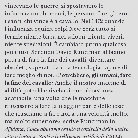
vincevano le guerre, si spostavano le
informazioni, le merci, le persone. I re, gli eroi,
i santi: chi vince è a cavallo. Nel 1872 quando
l’influenza equina colpì New York tutto si
fermò: niente birra nei saloon, niente viveri,
niente spedizioni. È cambiato prima qualcosa,
poi tutto. Secondo David Runciman abbiamo
paura di fare la fine dei cavalli, diventare
obsoleti, superati da una tecnologia capace di
fare meglio di noi. «
Potrebbero, gli umani, fare
la fine del cavallo?
Anche il nostro insieme di
abilità potrebbe rivelarsi non abbastanza
adattabile, una volta che le macchine
riuscissero a fare la maggior parte delle cose
che riusciamo a fare noi a una velocità molto,
ma molto superiore», scrive
Runciman
in
Affidarsi, Come abbiamo ceduto il controllo della nostra
vita a imprese, Stati e intelligenze artificiali
(2024).