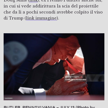
in cui si vede addirittura la scia del proiettile
che da lì a pochi secondi avrebbe colpito il viso
di Trump (
link immagine
).
BUTLER, PENNSYLVANIA – JULY 13 (Photo by