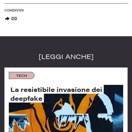
CONDIVIDI
[LEGGI ANCHE]
TECH
La resistibile invasione dei
deepfake