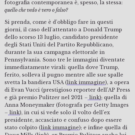
fotografia contemporanea è, spesso, la stessa:
quello che vedo è vero o falso?
Si prenda, come è d’obbligo fare in questi
giorni, il caso dell’attentato a Donald Trump
dello scorso 13 luglio, candidato presidente
degli Stati Uniti del Partito Repubblicano,
durante la sua campagna elettorale in
Pennsylvania. Sono tre le immagini diventate
immediatamente virali: quella dove Trump,
ferito, solleva il pugno mentre alle sue spalle
svetta la bandiera USA (
link immagine
), a opera
di Evan Vucci (prestigioso reporter dell’AP Press
e già premio Pulitzer nel 2021 –
link)
; quella di
Anna Moneymaker (fotografa per Getty Images
–
link
), in cui si vede solo il volto dell’ex
presidente, accasciato e confuso dopo essere
stato colpito (
link immagine
); e infine quella di
Doug Mills (
link
), ex Premio Pulitzer anche lui,