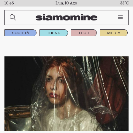
10:46
Lun, 10 Ago
33°C
SOCIETÀ
TREND
TECH
MEDIA