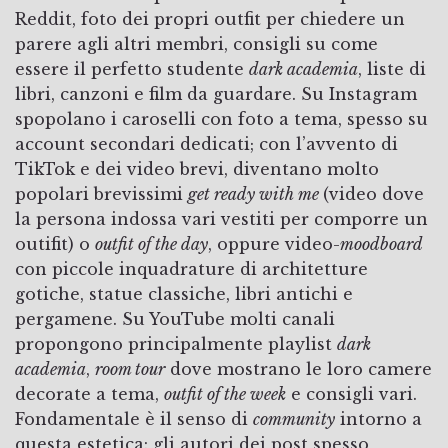
Reddit, foto dei propri outfit per chiedere un
parere agli altri membri, consigli su come
essere il perfetto studente
dark academia
, liste di
libri, canzoni e film da guardare. Su Instagram
spopolano i caroselli con foto a tema, spesso su
account secondari dedicati; con l’avvento di
TikTok e dei video brevi, diventano molto
popolari brevissimi
get ready with me
(video dove
la persona indossa vari vestiti per comporre un
outifit) o
outfit of the day
, oppure video-
moodboard
con piccole inquadrature di architetture
gotiche, statue classiche, libri antichi e
pergamene. Su YouTube molti canali
propongono principalmente playlist
dark
academia
,
room tour
dove mostrano le loro camere
decorate a tema,
outfit of the week
e consigli vari.
Fondamentale è il senso di
community
intorno a
questa estetica: gli autori dei post spesso