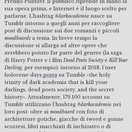
Premio Pulitzer. Il pubblico riprende in mano la
sua opera prima, e Internet è il luogo scelto per
parlarne. L’hashtag
#darkacademia
nasce su
Tumblr intorno a quegli anni per raccogliere
post di discussione sui due romanzi e piccoli
moodboards
a tema. In breve tempo la
discussione si allarga ad altre opere che
avrebbero potuto far parte del genere (la saga
di Harry Potter e i film
Dead Poets Society
e
Kill Your
Darling
, per esempio): intorno al 2018, l’user
holocene-days
posta
su Tumblr «the holy
trinity of dark academia that is kill your
darlings, dead poets society, and the secret
history». Attualmente, 179.100 account su
Tumblr utilizzano l’hashtag
#darkacademia
nei
loro post: oltre ai
moodboard
con foto di
architetture gotiche, giacche di tweed e gonne
scozzesi, libri macchiati di inchiostro o di