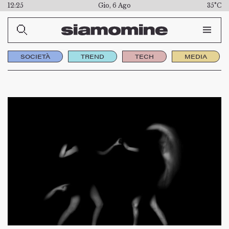
12:25
Gio, 6 Ago
35°C
SOCIETÀ
TREND
TECH
MEDIA