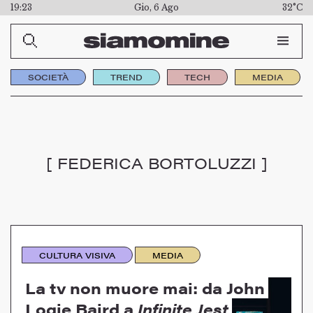
19:23
Gio, 6 Ago
32°C
SOCIETÀ
TREND
TECH
MEDIA
[ FEDERICA BORTOLUZZI ]
CULTURA VISIVA
MEDIA
La tv non muore mai: da John
Logie Baird a
Infinite Jest