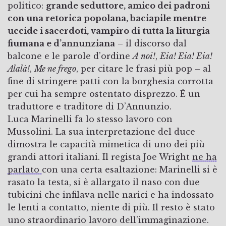
politico:
grande seduttore, amico dei padroni
con una retorica popolana, baciapile mentre
uccide i sacerdoti, vampiro di tutta la liturgia
fiumana e d’annunziana
– il discorso dal
balcone e le parole d’ordine
A noi!
,
Eia! Eia! Eia!
Alalà!
,
Me ne frego
, per citare le frasi più pop – al
fine di stringere patti con la borghesia corrotta
per cui ha sempre ostentato disprezzo. È un
traduttore e traditore di D’Annunzio.
Luca Marinelli fa lo stesso lavoro con
Mussolini. La sua interpretazione del duce
dimostra le capacità mimetica di uno dei più
grandi attori italiani. Il regista Joe Wright
ne ha
parlato
con una certa esaltazione: Marinelli si è
rasato la testa, si è allargato il naso con due
tubicini che infilava nelle narici e ha indossato
le lenti a contatto, niente di più. Il resto è stato
uno straordinario lavoro dell’immaginazione.