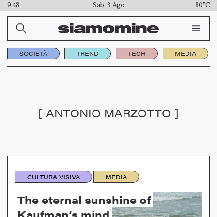
9:43
Sab, 8 Ago
30°C
SOCIETÀ
TREND
TECH
MEDIA
[ ANTONIO MARZOTTO ]
CULTURA VISIVA
MEDIA
The eternal sunshine of
Kaufman’s mind