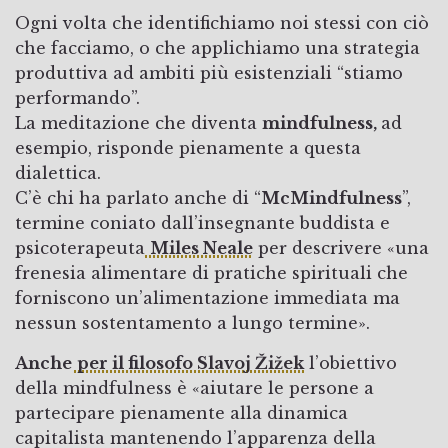
Ogni volta che identifichiamo noi stessi con ciò
che facciamo, o che applichiamo una strategia
produttiva ad ambiti più esistenziali “stiamo
performando”.
La meditazione che diventa
mindfulness,
ad
esempio, risponde pienamente a questa
dialettica.
C’è chi ha parlato anche di “
McMindfulness
”,
termine coniato dall’insegnante buddista e
psicoterapeuta
Miles Neale
per descrivere «una
frenesia alimentare di pratiche spirituali che
forniscono un’alimentazione immediata ma
nessun sostentamento a lungo termine».
Anche
per il filosofo Slavoj Žižek
l’obiettivo
della mindfulness è «aiutare le persone a
partecipare pienamente alla dinamica
capitalista mantenendo l’apparenza della