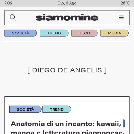
7:05
Gio, 6 Ago
26°C
SOCIETÀ
TREND
TECH
MEDIA
[ DIEGO DE ANGELIS ]
SOCIETÀ
TREND
Anatomia di un incanto: kawaii,
manga e letteratura giapponese.