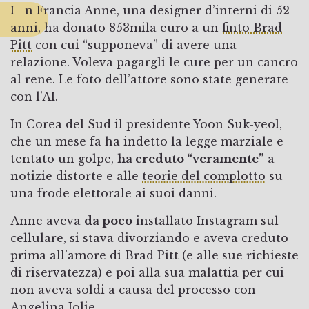
In Francia Anne, una designer d’interni di 52
anni, ha donato 853mila euro a un
finto Brad
Pitt
con cui “supponeva” di avere una
relazione. Voleva pagargli le cure per un cancro
al rene. Le foto dell’attore sono state generate
con l’AI.
In Corea del Sud il presidente Yoon Suk-yeol,
che un mese fa ha indetto la legge marziale e
tentato un golpe,
ha creduto “veramente”
a
notizie distorte e alle
teorie del complotto
su
una frode elettorale ai suoi danni.
Anne aveva
da poco
installato Instagram sul
cellulare, si stava divorziando e aveva creduto
prima all’amore di Brad Pitt (e alle sue richieste
di riservatezza) e poi alla sua malattia per cui
non aveva soldi a causa del processo con
Angelina Jolie.