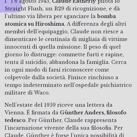
Il 6 agosto 1945,
Claude Eatherly
pilota lo
Straight Flush, un B29 di ricognizione, e dà
l’ultimo via libera per sganciare la
bomba
atomica su Hiroshima
. A differenza degli altri
membri dell’equipaggio, Claude non riesce a
dimenticare le centinaia di migliaia di vittime
innocenti di quella missione. Il peso di quel
giorno lo distrugge: commette furti e rapine,
tenta il suicidio, abbandona la famiglia. Cerca
in ogni modo di farsi riconoscere come
colpevole dalla società. Finisce rinchiuso a
tempo indeterminato nell’ospedale psichiatrico
militare di Waco.
Nell’estate del 1959 riceve una lettera da
Vienna. È firmata da
Günther Anders, filosofo
tedesco
. Per Günther, Claude rappresenta
l’incarnazione vivente della sua filosofia. Per
Claude, Günther è forse l’unica possibilità di