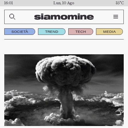
16:01
Lun, 10 Ago
35°C
SOCIETÀ
TREND
TECH
MEDIA