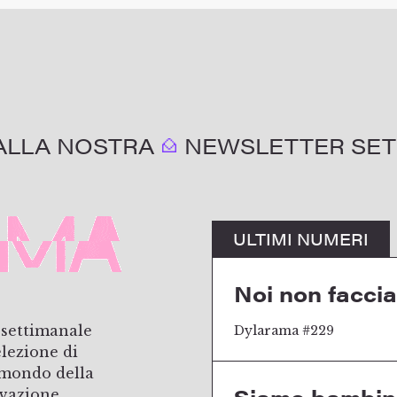
I ALLA NOSTRA
NEWSLETTER SET
ULTIMI NUMERI
Noi non faccia
 settimanale
Dylarama #229
elezione di
l mondo della
ovazione