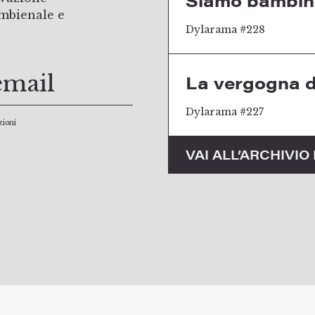
Siamo bambini
ambienale e
Dylarama #228
La vergogna 
Dylarama #227
zioni
VAI ALL’ARCHIVI