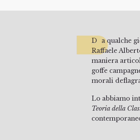
Da qualche giorno è stato pubblicato da Einaudi il nuovo libro di
Raffaele Alber
maniera artico
goffe campagne d
morali deflagr
Lo abbiamo inter
Teoria della Cla
contemporane