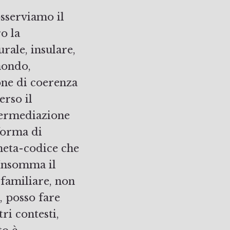
sserviamo il
o la
rale, insulare,
mondo,
one di coerenza
erso il
termediazione
 forma di
 meta-codice che
 Insomma il
 familiare, non
, posso fare
ri contesti,