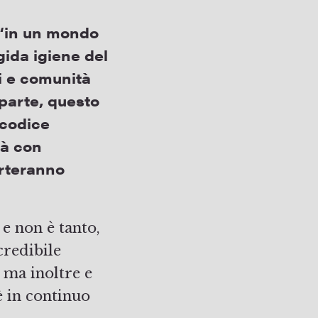
e “in un mondo
gida igiene del
ti e comunità
 parte, questo
 codice
rà con
orteranno
 e non è tanto,
credibile
, ma inoltre e
è in continuo