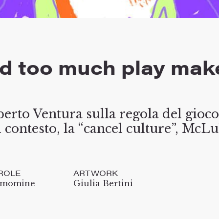
nd too much play mak
berto Ventura sulla regola del gioco:
el contesto, la “cancel culture”, McL
ROLE
ARTWORK
amomine
Giulia Bertini