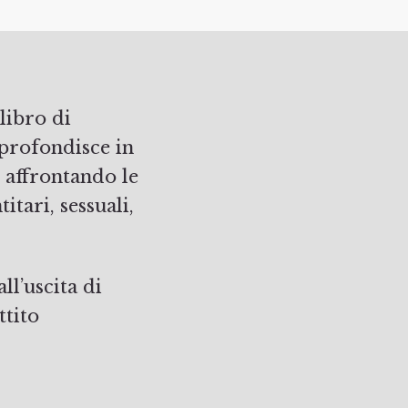
pprofondisce in
 affrontando le
itari, sessuali,
ll’uscita di
ttito