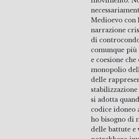
movimento. Not
necessariament
Medioevo con l
narrazione cris
di controcondo
comunque più le
e coesione che 
monopolio dell
delle rappresen
stabilizzazione
si adotta quand
codice idoneo 
ho bisogno di m
delle battute e