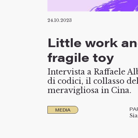
24.10.2023
Little work a
fragile toy
Intervista a Raffaele Al
di codici, il collasso d
meravigliosa in Cina.
PA
MEDIA
Si