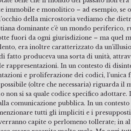
ate bene che il mondo del passato non era
e immobile e monolitico – ad esempio, se o
’occhio della microstoria vediamo che dietr
tiana dominante c’è un mondo periferico, ru
tte fuori da ogni giurisdizione – ma quel 
nto, era inoltre caratterizzato da un’illusi
di fatto produceva una sorta di unità, attrav
e rappresentazioni. In un contesto di disin
tazioni e proliferazione dei codici, l’unica
 possibile (oltre che necessaria) riguarda il
o non si sa quale codice specifico adottare.
alla comunicazione pubblica. In un contesto
enzionare tutti gli impliciti e i presupposti
 verranno capite o perlomeno tollerate; in alt