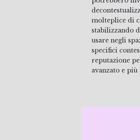
potrebbero inv
decontestualiz
molteplice di c
stabilizzando 
usare negli spaz
specifici conte
reputazione per
avanzato e più 