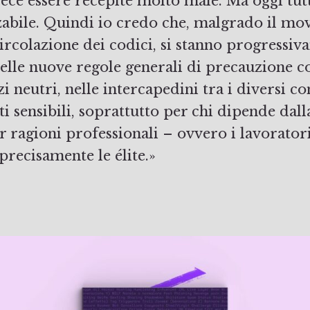
ece essere recepite molto male. Ma oggi tut
zabile. Quindi io credo che, malgrado il m
ircolazione dei codici, si stanno progressi
delle nuove regole generali di precauzione 
i neutri, nelle intercapedini tra i diversi con
sti sensibili, soprattutto per chi dipende dal
 ragioni professionali – ovvero i lavoratori
precisamente le élite.»