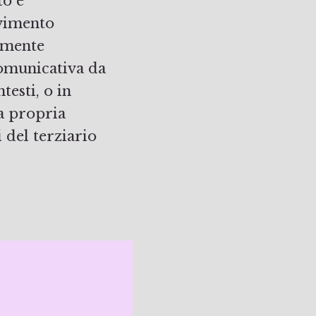
to è
ovimento
vamente
comunicativa da
testi, o in
la propria
 del terziario