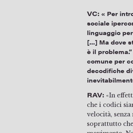
VC:
« Per intr
sociale iperco
linguaggio per
[…] Ma dove st
è il problema.”
comune per com
decodifiche di
inevitabilment
RAV:
«In effett
che i codici si
velocità, senza
soprattutto che