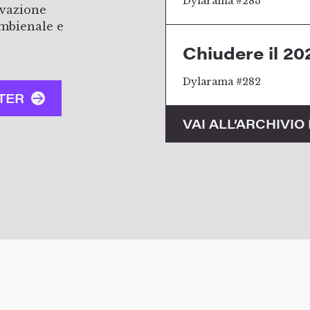
Dylarama #283
ovazione
ambienale e
Chiudere il 20
Dylarama #282
TER
VAI ALL’ARCHIVI