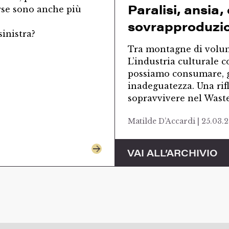
Paralisi, ansia,
rse sono anche più
sovrapproduzio
inistra?
Tra montagne di volumi
L’industria culturale
possiamo consumare, g
inadeguatezza. Una rif
sopravvivere nel Wast
Matilde D’Accardi | 25.03.
VAI ALL’ARCHIVIO