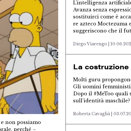
L’intelligenza artificia
Avanza senza espressio
sostituirci come è acc
re azteco Moctezuma e 
suggeriscono che il fu
Diego Viarengo | 10.06.20
La costruzione
Molti guru propongono
Gli uomini femministi 
Dopo il #MeToo quali s
sull’identità maschile?
Roberta Cavaglià | 03.07.2
i e non possiamo
orale, perché –