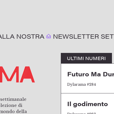
I ALLA NOSTRA
NEWSLETTER SET
ULTIMI NUMERI
Futuro Ma Du
Dylarama #284
 settimanale
Il godimento
elezione di
l mondo della