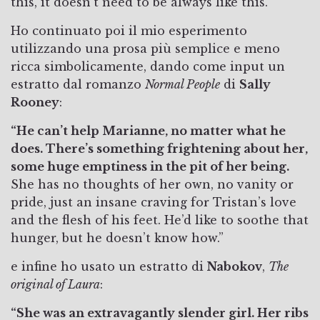
this, it doesn’t need to be always like this.”
Ho continuato poi il mio esperimento
utilizzando una prosa più semplice e meno
ricca simbolicamente, dando come input un
estratto dal romanzo
Normal People
di
Sally
Rooney
:
“He can’t help Marianne, no matter what he
does. There’s something frightening about her,
some huge emptiness in the pit of her being.
She has no thoughts of her own, no vanity or
pride, just an insane craving for Tristan’s love
and the flesh of his feet. He’d like to soothe that
hunger, but he doesn’t know how.”
e infine ho usato un estratto di
Nabokov
,
The
original of Laura
:
“She was an extravagantly slender girl. Her ribs