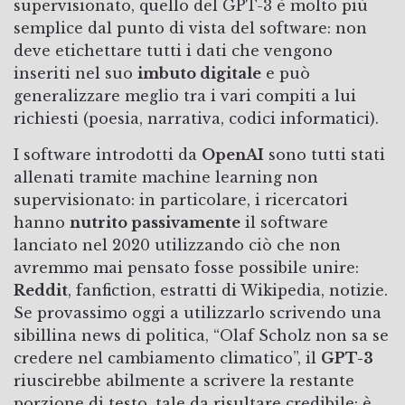
supervisionato, quello del GPT-3 è molto più
semplice dal punto di vista del software: non
deve etichettare tutti i dati che vengono
inseriti nel suo
imbuto digitale
e può
generalizzare meglio tra i vari compiti a lui
richiesti (poesia, narrativa, codici informatici).
I software introdotti da
OpenAI
sono tutti stati
allenati tramite machine learning non
supervisionato: in particolare, i ricercatori
hanno
nutrito passivamente
il software
lanciato nel 2020 utilizzando ciò che non
avremmo mai pensato fosse possibile unire:
Reddit
, fanfiction, estratti di Wikipedia, notizie.
Se provassimo oggi a utilizzarlo scrivendo una
sibillina news di politica, “Olaf Scholz non sa se
credere nel cambiamento climatico”, il
GPT-3
riuscirebbe abilmente a scrivere la restante
porzione di testo, tale da risultare credibile: è