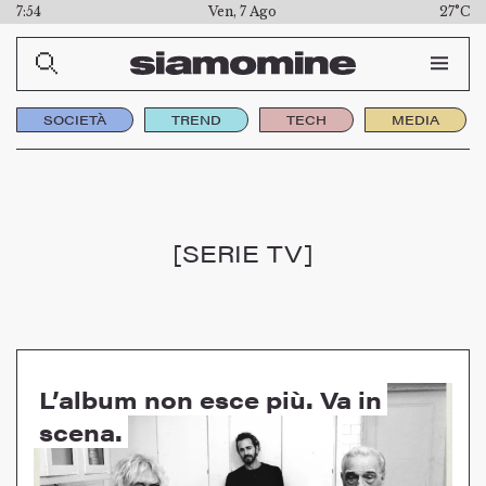
7:54
Ven, 7 Ago
27°C
SOCIETÀ
TREND
TECH
MEDIA
[SERIE TV]
L’album non esce più. Va in
scena.