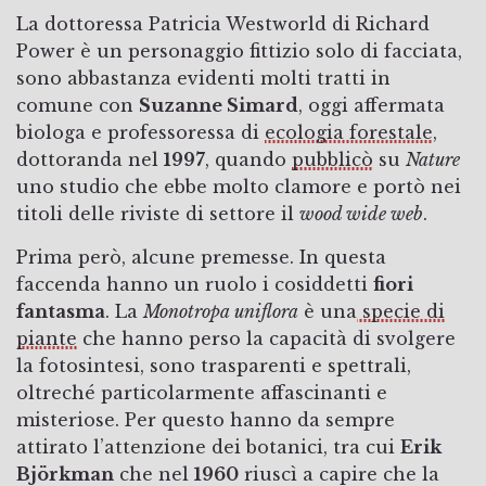
La dottoressa Patricia Westworld di Richard
Power è un personaggio fittizio solo di facciata,
sono abbastanza evidenti molti tratti in
comune con
Suzanne Simard
, oggi affermata
biologa e professoressa di
ecologia forestale
,
dottoranda nel
1997
, quando
pubblicò
su
Nature
uno studio che ebbe molto clamore e portò nei
titoli delle riviste di settore il
wood wide web
.
Prima però, alcune premesse. In questa
faccenda hanno un ruolo i cosiddetti
fiori
fantasma
. La
Monotropa uniflora
è una
specie di
piante
che hanno perso la capacità di svolgere
la fotosintesi, sono trasparenti e spettrali,
oltreché particolarmente affascinanti e
misteriose. Per questo hanno da sempre
attirato l’attenzione dei botanici, tra cui
Erik
Björkman
che nel
1960
riuscì a capire che la