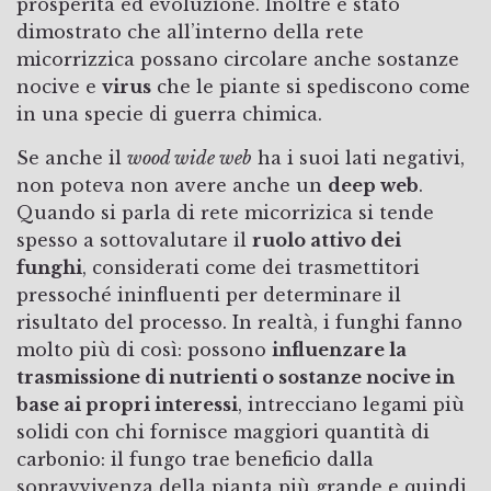
prosperità ed evoluzione. Inoltre è stato
dimostrato che all’interno della rete
micorrizzica possano circolare anche sostanze
nocive e
virus
che le piante si spediscono come
in una specie di guerra chimica.
Se anche il
wood wide web
ha i suoi lati negativi,
non poteva non avere anche un
deep web
.
Quando si parla di rete micorrizica si tende
spesso a sottovalutare il
ruolo attivo dei
funghi
, considerati come dei trasmettitori
pressoché ininfluenti per determinare il
risultato del processo. In realtà, i funghi fanno
molto più di così: possono
influenzare la
trasmissione di nutrienti o sostanze nocive in
base ai propri interessi
, intrecciano legami più
solidi con chi fornisce maggiori quantità di
carbonio: il fungo trae beneficio dalla
sopravvivenza della pianta più grande e quindi