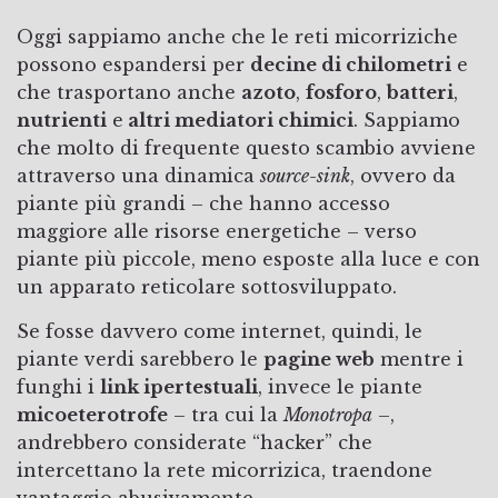
Oggi sappiamo anche che le reti micorriziche
possono espandersi per
decine di chilometri
e
che trasportano anche
azoto
,
fosforo
,
batteri
,
nutrienti
e
altri mediatori chimici
. Sappiamo
che molto di frequente questo scambio avviene
attraverso una dinamica
source-sink
, ovvero da
piante più grandi – che hanno accesso
maggiore alle risorse energetiche – verso
piante più piccole, meno esposte alla luce e con
un apparato reticolare sottosviluppato.
Se fosse davvero come internet, quindi, le
piante verdi sarebbero le
pagine web
mentre i
funghi i
link ipertestuali
, invece le piante
micoeterotrofe
– tra cui la
Monotropa
–,
andrebbero considerate “hacker” che
intercettano la rete micorrizica, traendone
vantaggio abusivamente.