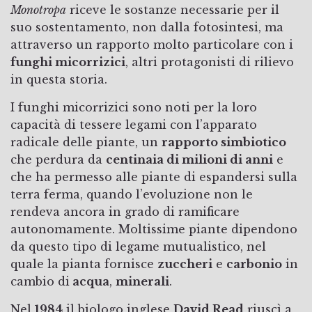
Monotropa
riceve le sostanze necessarie per il
suo sostentamento, non dalla fotosintesi, ma
attraverso un rapporto molto particolare con i
funghi micorrizici
, altri protagonisti di rilievo
in questa storia.
I funghi micorrizici sono noti per la loro
capacità di tessere legami con l’apparato
radicale delle piante, un
rapporto simbiotico
che perdura da
centinaia di milioni di anni
e
che ha permesso alle piante di espandersi sulla
terra ferma, quando l’evoluzione non le
rendeva ancora in grado di ramificare
autonomamente. Moltissime piante dipendono
da questo tipo di legame mutualistico, nel
quale la pianta fornisce
zuccheri
e
carbonio
in
cambio di
acqua
,
minerali
.
Nel
1984
il biologo inglese
David Read
riuscì a