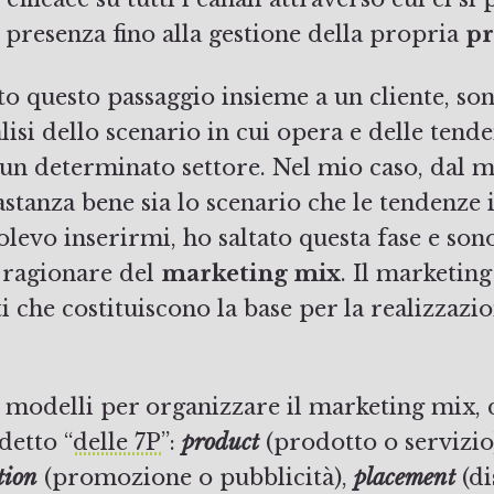
 presenza fino alla gestione della propria
pr
 questo passaggio insieme a un cliente, son
alisi dello scenario in cui opera e delle tend
 un determinato settore. Nel mio caso, dal
tanza bene sia lo scenario che le tendenze i
volevo inserirmi, ho saltato questa fase e son
 ragionare del
marketing mix
. Il marketin
ti che costituiscono la base per la realizzazi
 modelli per organizzare il marketing mix, d
detto “
delle 7P
”:
product
(prodotto o servizio
tion
(promozione o pubblicità),
placement
(di