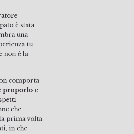
pato è stata
Sembra una
perienza tu
e non è la
 non comporta
e
proporlo
e
spetti
anne che
la prima volta
ti, in che