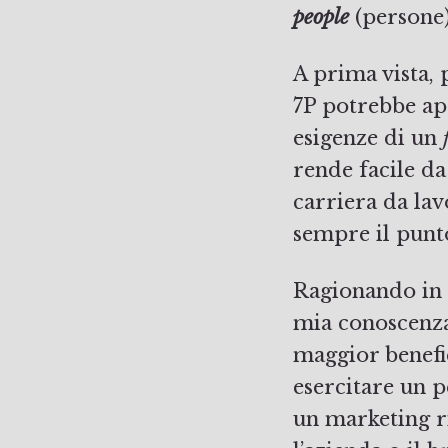
people
(persone
A prima vista, p
7P potrebbe ap
esigenze di un
rende facile da
carriera da lav
sempre il punt
Ragionando in b
mia conoscenza
maggior benefic
esercitare un p
un marketing ri