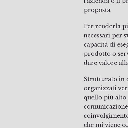
l’azienda o il 
proposta.
Per renderla pi
necessari per 
capacità di ese
prodotto o serv
dare valore al
Strutturato in 
organizzati ve
quello più alto
comunicazione. 
coinvolgimento
che mi viene c