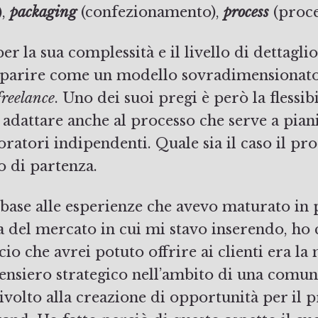
),
packaging
(confezionamento),
process
(proce
er la sua complessità e il livello di dettaglio
parire come un modello sovradimensionato 
freelance
. Uno dei suoi pregi è però la flessibi
 adattare anche al processo che serve a pian
oratori indipendenti. Quale sia il caso il pr
o di partenza.
ase alle esperienze che avevo maturato in p
 del mercato in cui mi stavo inserendo, ho c
io che avrei potuto offrire ai clienti era la
ensiero strategico nell’ambito di una comun
volto alla creazione di opportunità per il 