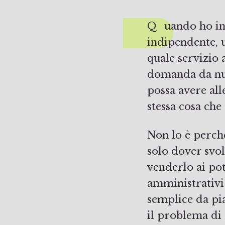
Quando ho iniziato a pensare a me stesso come a un lavoratore
indipendente, 
quale servizio 
domanda da null
possa avere all
stessa cosa che
Non lo è perch
solo dover svo
venderlo ai pote
amministrativi
semplice da pi
il problema di 