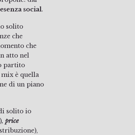
esenza social
.
o solito
enze che
 momento che
n atto nel
o partito
g mix è quella
one di un piano
i solito io
)
,
price
stribuzione),