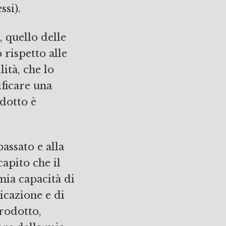
ssi).
, quello delle
rispetto alle
lità, che lo
ificare una
odotto è
assato e alla
apito che il
 mia capacità di
icazione e di
prodotto,