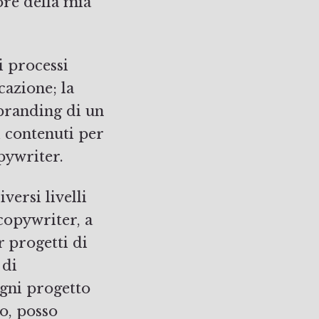
ore della mia
i processi
cazione; la
 branding di un
i contenuti per
pywriter.
versi livelli
copywriter, a
r progetti di
 di
ogni progetto
o, posso