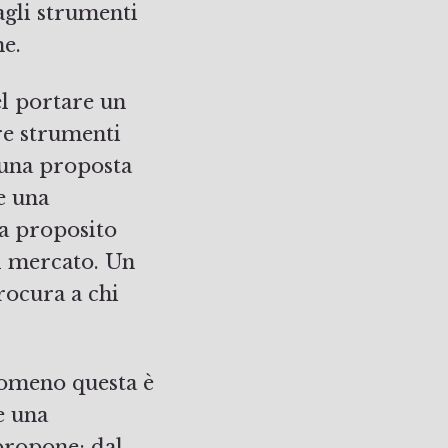
agli strumenti
ne.
el portare un
re strumenti
a una proposta
 una
 a proposito
ul mercato. Un
rocura a chi
lomeno questa è
e una
 propone: dal