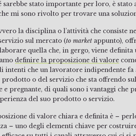
sarebbe stato importante per loro, è stato 
che mi sono rivolto per trovare una soluzio
vvero la disciplina o l’attività che consiste n
servizio sul mercato (
to market
appunto), off
elaborare quella che, in gergo, viene definit
siamo
definire la proposizione di valore
come
i intenti che un lavoratore indipendente fa
l prodotto o del servizio che sta offrendo s
e e pregnante, di quali sono i vantaggi che p
sperienza del suo prodotto o servizio.
osizione di valore chiara e definita è – per
nza – uno degli elementi chiave per costruir
fficace su tutti i canali attraverso cui ci si