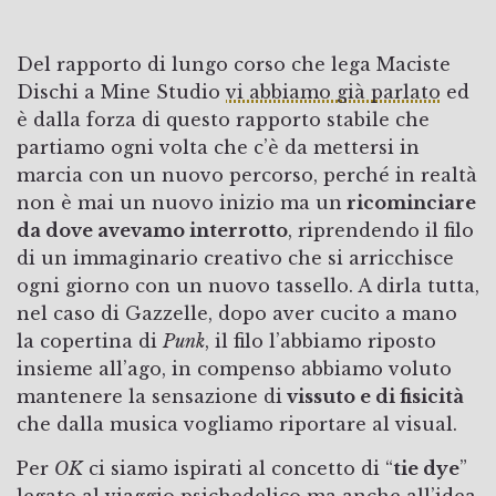
Del rapporto di lungo corso che lega Maciste
Dischi a Mine Studio
vi abbiamo già parlato
ed
è dalla forza di questo rapporto stabile che
partiamo ogni volta che c’è da mettersi in
marcia con un nuovo percorso, perché in realtà
non è mai un nuovo inizio ma un
ricominciare
da dove avevamo interrotto
, riprendendo il filo
di un immaginario creativo che si arricchisce
ogni giorno con un nuovo tassello. A dirla tutta,
nel caso di Gazzelle, dopo aver cucito a mano
la copertina di
Punk
, il filo l’abbiamo riposto
insieme all’ago, in compenso abbiamo voluto
mantenere la sensazione di
vissuto e di fisicità
che dalla musica vogliamo riportare al visual.
Per
OK
ci siamo ispirati al concetto di “
tie dye
”
legato al viaggio psichedelico ma anche all’idea