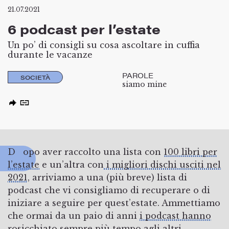
21.07.2021
6 podcast per l’estate
Un po’ di consigli su cosa ascoltare in cuffia
durante le vacanze
PAROLE
SOCIETÀ
siamo mine
Dopo aver raccolto una lista con
100 libri per
l’estate
e un’altra con
i migliori dischi usciti nel
2021
, arriviamo a una (più breve) lista di
podcast che vi consigliamo di recuperare o di
iniziare a seguire per quest’estate. Ammettiamo
che ormai da un paio di anni
i podcast hanno
rosicchiato sempre più tempo agli altri