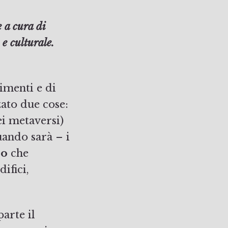
e culturale.
imenti e di
zato due cose:
ei metaversi)
uando sarà – i
ro
che
ifici,
arte il