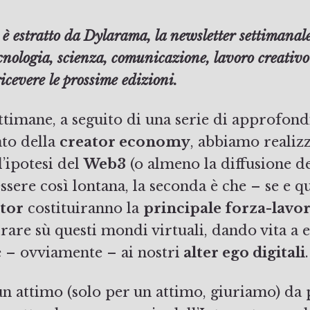
nologia, scienza, comunicazione, lavoro creativo 
icevere le prossime edizioni.
ttimane, a seguito di una serie di approfond
ato della
creator economy
, abbiamo realiz
l’ipotesi del
Web3
(o almeno la diffusione d
sere così lontana, la seconda è che – se e q
tor
costituiranno la
principale forza-lavo
irare sù questi mondi virtuali, dando vita a ed
e – ovviamente – ai nostri
alter ego digitali
.
n attimo (solo per un attimo, giuriamo) da p