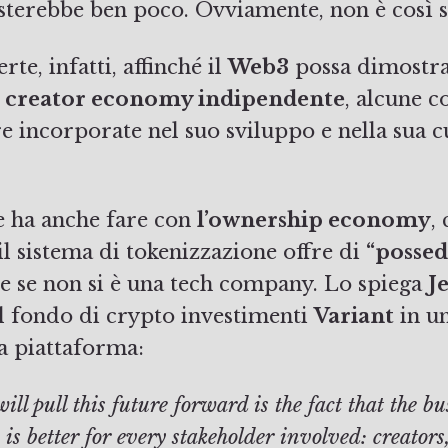
sterebbe ben poco. Ovviamente, non è così 
te, infatti, affinché il
Web3
possa dimostra
a
creator economy indipendente
, alcune c
 incorporate nel suo sviluppo e nella sua cu
 ha anche fare con
l’ownership economy
,
 il sistema di tokenizzazione offre di
“possed
 se non si è una tech company. Lo spiega
J
 fondo di crypto investimenti
Variant
in un
a piattaforma:
ill pull this future forward is the fact that the b
s better for every stakeholder involved: creators,