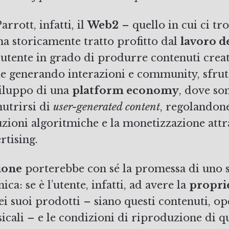
rrott, infatti, il
Web2
– quello in cui ci t
ha storicamente tratto profitto dal
lavoro d
 utente in grado di produrre contenuti creat
 generando interazioni e community, sfrut
viluppo di una
platform economy
, dove so
nutrirsi di
user-generated content
, regolandone 
uzioni algoritmiche e la monetizzazione attr
rtising.
ione
porterebbe con sé la promessa di uno 
ca: se è l’utente, infatti, ad avere la
propri
i suoi prodotti – siano questi contenuti, ope
icali – e le condizioni di riproduzione di qu