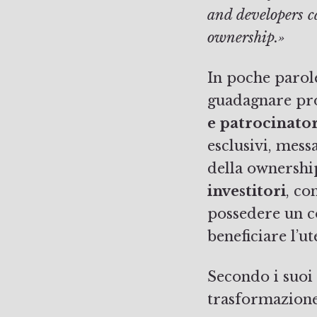
and developers c
ownership.»
In poche parole
guadagnare pro
e patrocinator
esclusivi, mess
della ownershi
investitori
, co
possedere un c
beneficiare l’ut
Secondo i suoi
trasformazione 