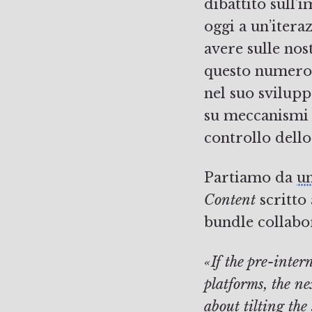
dibattito sull’
oggi a un’itera
avere sulle nos
questo numero 
nel suo svilupp
su meccanismi
controllo dello 
Partiamo da
un
Content
scritto
bundle collabo
«If the pre-inte
platforms, the n
about tilting th