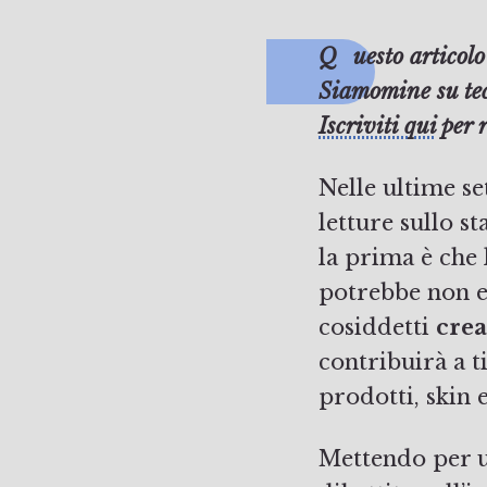
Questo articolo è estratto da Dylarama, la newsletter settimanale a cura di
Siamomine su tec
Iscriviti qui
per r
Nelle ultime se
letture sullo st
la prima è che 
potrebbe non es
cosiddetti
crea
contribuirà a t
prodotti, skin 
Mettendo per u