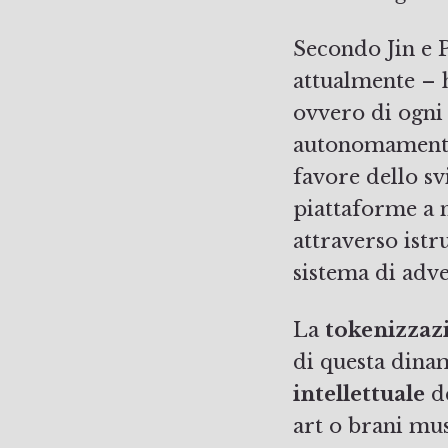
Secondo Jin e Pa
attualmente – 
ovvero di ogni
autonomamente
favore dello s
piattaforme a 
attraverso istr
sistema di adve
La
tokenizzaz
di questa dinami
intellettuale
de
art o brani mus