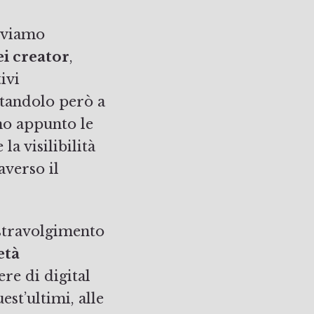
roviamo
ei creator
,
ivi
tandolo però a
no appunto le
la visilibilità
averso il
stravolgimento
età
re di digital
est’ultimi, alle