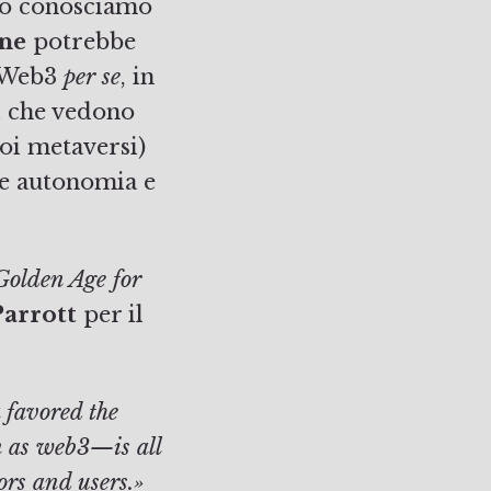
 lo conosciamo
one
potrebbe
l Web3
per se
, in
i che vedono
uoi metaversi)
re autonomia e
olden Age for
Parrott
per il
 favored the
n as web3—is all
ors and users.»