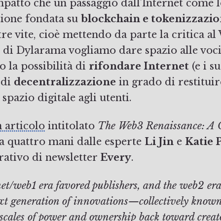
impatto che un passaggio dall’Internet come
zione fondata su
blockchain e tokenizzazi
tre vite, cioè mettendo da parte la critica a
di Dylarama vogliamo dare spazio alle voc
o la possibilità di
rifondare Internet
(e i s
 di
decentralizzazione
in grado di restitui
spazio digitale agli utenti.
 articolo
intitolato
The Web3 Renaissance: A G
 a quattro mani dalle esperte
Li Jin
e
Katie 
rativo di newsletter
Every
.
rnet/web1 era favored publishers, and the web2 era
ext generation of innovations—collectively know
e scales of power and ownership back toward creat