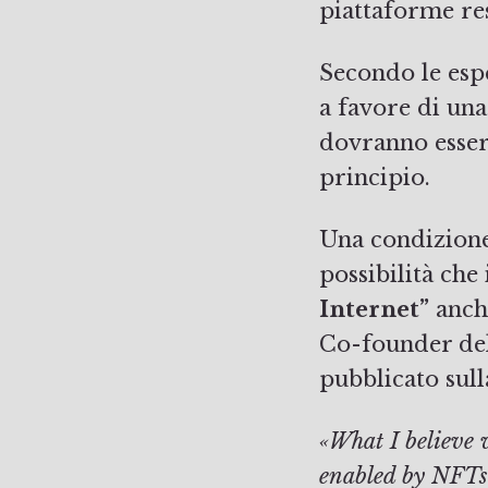
piattaforme re
Secondo le esper
a favore di un
dovranno essere
principio.
Una condizione
possibilità che
Internet”
anche
Co-founder del
pubblicato sull
«What I believe w
enabled by NFTs i