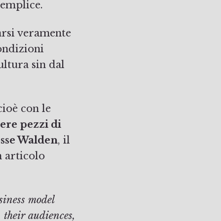
semplice.
rsi veramente
ondizioni
ltura sin dal
 cioè con le
ere pezzi di
esse Walden
, il
 articolo
usiness model
 their audiences,