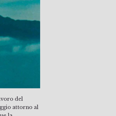
avoro del
ggio attorno al
ue la