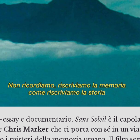
m-essay e documentario,
Sans Soleil
è il capol
se
Chris Marker
che ci porta con sé in un via
 i misteri della memoria umana. Il film seg