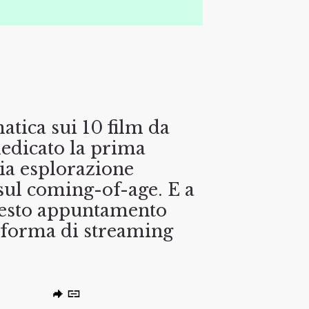
atica sui 10 film da
dedicato la prima
ria esplorazione
sul coming-of-age. E a
questo appuntamento
taforma di streaming