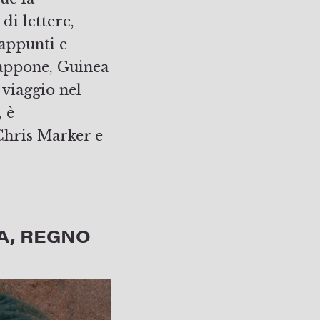
di lettere,
 appunti e
iappone, Guinea
 viaggio nel
, è
Chris Marker e
A, REGNO