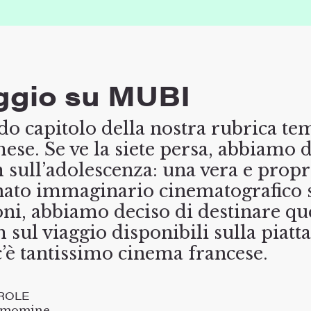
iaggio su MUBI
do capitolo della nostra rubrica tem
se. Se ve la siete persa, abbiamo 
m sull’adolescenza: una vera e prop
finato immaginario cinematografico 
oni, abbiamo deciso di destinare 
m sul viaggio disponibili sulla piat
c’è tantissimo cinema francese.
ROLE
amomine