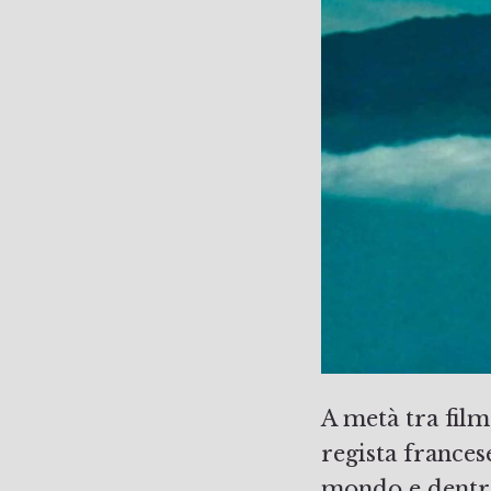
A metà tra fil
regista france
mondo e dentro