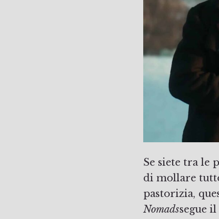
Se siete tra le
di mollare tutt
pastorizia, qu
Nomads
segue i