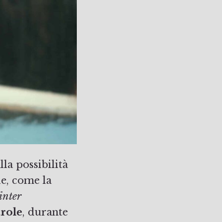
la possibilità
le, come la
nter
role
, durante