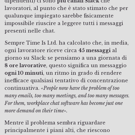
dipendenti) ci sono
più canali Slack
che
lavoratori, al punto che è stato stimato che per
qualunque impiegato sarebbe fisicamente
impossibile riuscire a leggere tutti i messaggi
presenti nelle chat.
Sempre Time Is Ltd. ha calcolato che, in media,
ogni lavoratore riceve circa
45 messaggi
al
giorno su Slack: se pensiamo a una giornata di
8 ore lavorative
, questo significa un messaggio
ogni 10 minuti
, un ritmo in grado di rendere
inefficace qualsiasi tentativo di concentrazione
continuativa.
«People now have the problem of too
many emails, too many meetings, and too many messages.
For them, workplace chat software has become just one
more demand on their time».
Mentre il problema sembra riguardare
principalmente i piani alti, che riescono