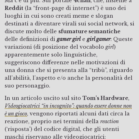
Ma c’è di più. Sul portale
4chan
, che, insieme a
Reddit
(la “front-page di internet”) è uno dei
luoghi in cui sono creati meme e slogan
destinati a diventare virali sui social network, si
discute molto delle
sfumature semantiche
delle definizioni di
gamer girl
e
girl gamer
: Queste
variazioni (di posizione del vocabolo
girl
)
apparentemente solo linguistiche,
suggeriscono differenze nelle motivazioni di
una donna che si presenta alla “tribù”, riguardo
all’abilità, l’aspetto e/o anche la personalità del
suo personaggio.
In un articolo uscito sul sito
Tom’s Hardware
,
Videogiocatrici “in incognito”: quando essere donne non
è un gioco
, vengono riportati alcuni dati circa la
reazione, proprio nei termini della
reaction
(‘risposta’) del codice digital, che gli utenti
maschi riservano alle videogiocatrici: