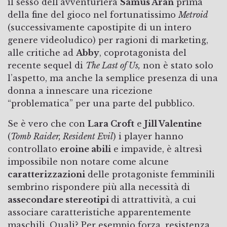
il sesso dell’avventuriera
Samus Aran
prima
della fine del gioco nel fortunatissimo
Metroid
(successivamente capostipite di un intero
genere videoludico) per ragioni di marketing,
alle critiche ad
Abby
, coprotagonista del
recente sequel di
The Last of Us,
non è stato solo
l’aspetto, ma anche la semplice presenza di una
donna a innescare una ricezione
“problematica” per una parte del pubblico.
Se è vero che con
Lara Croft
e
Jill Valentine
(
Tomb Raider, Resident Evil
) i player hanno
controllato
eroine abili
e impavide, è altresì
impossibile non notare come alcune
caratterizzazioni
delle protagoniste femminili
sembrino rispondere più alla necessità di
assecondare stereotipi
di attrattività, a cui
associare caratteristiche apparentemente
maschili. Quali? Per esempio forza, resistenza,